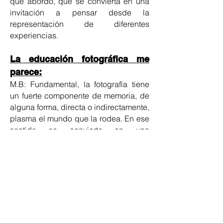
que abordo, que se convierta en una
invitación a pensar desde la
representación de diferentes
experiencias.
La educación fotográfica me
parece:
M.B: Fundamental, la fotografía tiene
un fuerte componente de memoria, de
alguna forma, directa o indirectamente,
plasma el mundo que la rodea. En ese
sentido se convierte en una
herramienta potente para entender el
pasado, el presente y el futuro.
Recuerdo como una experiencia
significativa cuando:
M.B: El fotografiar es siempre para mi
una experiencia significativa, permite