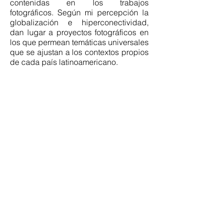
contenidas en los trabajos
fotográficos. Según mi percepción la
globalización e hiperconectividad,
dan lugar a proyectos fotográficos en
los que permean temáticas universales
que se ajustan a los contextos propios
de cada país latinoamericano.
7.
¿Qué opinas de la educación de
la imagen en la sociedad; educación
escolar u otra y cómo conectas la
educación con tu trabajo?
Desde mi formación como
E.F:
docente, creo que es de vital
importancia establecer una línea
pedagógica que aborde la imagen, no
solo desde su producción o referentes,
sino que también a partir de un
análisis visual que considere
elementos como el fuera de encuadre,