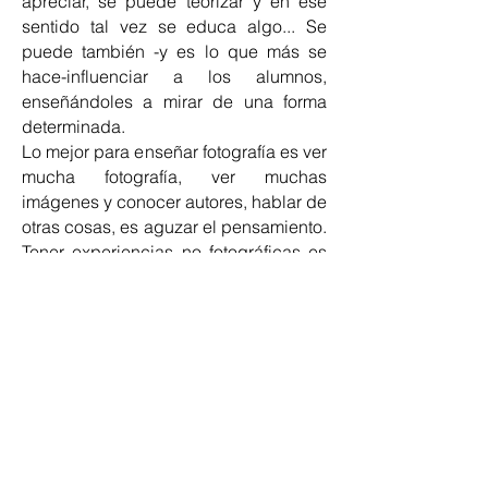
apreciar, se puede teorizar y en ese
sentido tal vez se educa algo... Se
puede también -y es lo que más se
hace-influenciar a los alumnos,
enseñándoles a mirar de una forma
determinada.
Lo mejor para enseñar fotografía es ver
mucha fotografía, ver muchas
imágenes y conocer autores, hablar de
otras cosas, es aguzar el pensamiento.
Tener experiencias no fotográficas es
fundamental para la fotografía.
Recuerdo como una experiencia
significativa cuando:
L.V: La creación de una asociación de
fotógrafos por la defensa de la
fotografía en Chile en los años 80. El
descubrimiento de ciertos autores
cuyas imágenes me marcaron hace