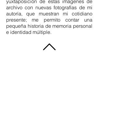
yuxtaposición de estas imágenes de
archivo con nuevas fotografías de mi
autoría, que muestran mi cotidiano
presente; me permito contar una
pequeña historia de memoria personal
e identidad múltiple.
HOME
NOSOTROS
EXHIBICIÓN
AUTORES
EDUCA
CONTACTO
​SÍGUENOS
Instagram
Facebook